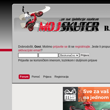
Dobrodošli,
Gost
. Molimo
prijavite se
ili se
registrirajte
. Jeste li propus
aktivacijski email
?
Prijavite se korisničkim imenom, lozinkom i duljinom prijave
Forum
Pomoć
Prijava
Registracija