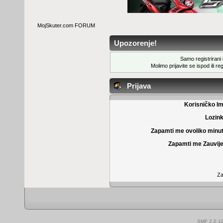
MojSkuter.com FORUM
Upozorenje!
Samo registrirani k
Molimo prijavite se ispod ili
reg
Prijava
Korisničko I
Lozin
Zapamti me ovoliko minu
Zapamti me Zauvije
Za
SMF 2.0.1