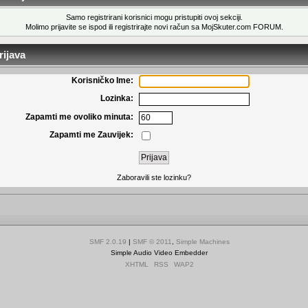
Samo registrirani korisnici mogu pristupiti ovoj sekciji.
Molimo prijavite se ispod ili
registrirajte novi račun
sa MojSkuter.com FORUM.
ijava
Korisničko Ime:
Lozinka:
Zapamti me ovoliko minuta:
Zapamti me Zauvijek:
Zaboravili ste lozinku?
SMF 2.0.19
|
SMF © 2011
,
Simple Machines
Simple Audio Video Embedder
XHTML
RSS
WAP2