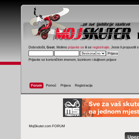
Dobrodošli,
Gost
. Molimo
prijavite se
ili se
registrirajte
. Jeste li propustili 
Prijavite se korisničkim imenom, lozinkom i duljinom prijave
Forum
Pomoć
Prijava
Registracija
MojSkuter.com FORUM
Upoz