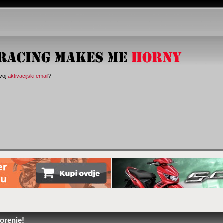
svoj
aktivacijski email
?
orenje!