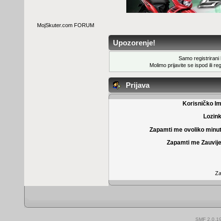
MojSkuter.com FORUM
Upozorenje!
Samo registrirani k
Molimo prijavite se ispod ili
reg
Prijava
Korisničko I
Lozin
Zapamti me ovoliko minu
Zapamti me Zauvije
Za
SMF 2.0.1