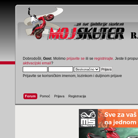
Dobrodošli,
Gost
. Molimo
prijavite se
ili se
registrirajte
. Jeste li propus
aktivacijski email
?
Prijavite se korisničkim imenom, lozinkom i duljinom prijave
Forum
Pomoć
Prijava
Registracija