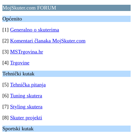
MojSkuter.com FORUM
Općenito
[1]
Generalno o skuterima
[2]
Komentari članaka MojSkuter.com
[3]
MSTrgovina.hr
[4]
Trgovine
Tehnički kutak
[5]
Tehnička pitanja
[6]
Tuning skutera
[7]
Styling skutera
[8]
Skuter projekti
Sportski kutak