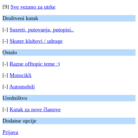
[9]
Sve vezano za utrke
Društveni kutak
[-]
Susreti, putovanja, putopisi..
[-]
Skuter klubovi / udruge
Ostalo
[-]
Razne offtopic teme :)
[-]
Motocikli
[-]
Automobili
Uredništvo
[-]
Kutak za nove članove
Dodatne opcije
Prijava