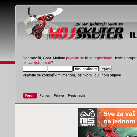
Dobrodošli,
Gost
. Molimo
prijavite se
ili se
registrirajte
. Jeste li propus
aktivacijski email
?
Prijavite se korisničkim imenom, lozinkom i duljinom prijave
Forum
Pomoć
Prijava
Registracija