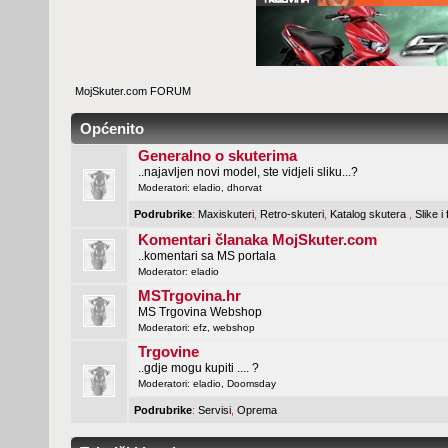
MojSkuter.com FORUM
Općenito
Generalno o skuterima
..najavljen novi model, ste vidjeli sliku...?
Moderatori:
eladio
,
dhorvat
Podrubrike
:
Maxiskuteri
,
Retro-skuteri
,
Katalog skutera
,
Slike i
Komentari članaka MojSkuter.com
..komentari sa MS portala
Moderator:
eladio
MSTrgovina.hr
MS Trgovina Webshop
Moderatori:
efz
,
webshop
Trgovine
..gdje mogu kupiti .... ?
Moderatori:
eladio
,
Doomsday
Podrubrike
:
Servisi
,
Oprema