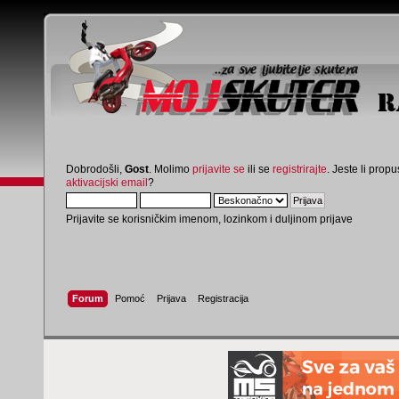
Dobrodošli,
Gost
. Molimo
prijavite se
ili se
registrirajte
. Jeste li propus
aktivacijski email
?
Prijavite se korisničkim imenom, lozinkom i duljinom prijave
Forum
Pomoć
Prijava
Registracija