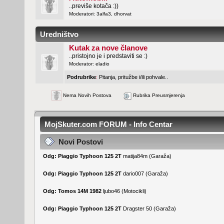
..previše kotača :))
Moderatori:
3alfa3
,
dhorvat
Uredništvo
Kutak za nove članove
..pristojno je i predstaviti se :)
Moderator:
eladio
Podrubrike
:
Pitanja, pritužbe i/ili pohvale..
Nema Novih Postova
Rubrika Preusmjerenja
MojSkuter.com FORUM - Info Centar
Novi Postovi
Odg: Piaggio Typhoon 125 2T
matija84m
(
Garaža
)
Odg: Piaggio Typhoon 125 2T
dario007
(
Garaža
)
Odg: Tomos 14M 1982
ljubo46
(
Motocikli
)
Odg: Piaggio Typhoon 125 2T
Dragster 50
(
Garaža
)