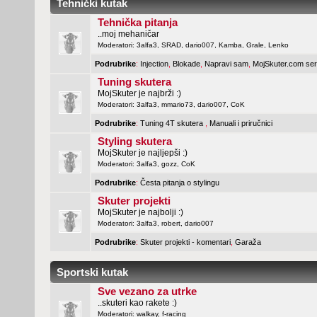
Tehnički kutak
Tehnička pitanja
..moj mehaničar
Moderatori:
3alfa3
,
SRAD
,
dario007
,
Kamba
,
Grale
,
Lenko
Podrubrike
:
Injection
,
Blokade
,
Napravi sam
,
MojSkuter.com ser
Tuning skutera
MojSkuter je najbrži :)
Moderatori:
3alfa3
,
mmario73
,
dario007
,
CoK
Podrubrike
:
Tuning 4T skutera
,
Manuali i priručnici
Styling skutera
MojSkuter je najljepši :)
Moderatori:
3alfa3
,
gozz
,
CoK
Podrubrike
:
Česta pitanja o stylingu
Skuter projekti
MojSkuter je najbolji :)
Moderatori:
3alfa3
,
robert
,
dario007
Podrubrike
:
Skuter projekti - komentari
,
Garaža
Sportski kutak
Sve vezano za utrke
..skuteri kao rakete :)
Moderatori:
walkay
,
f-racing