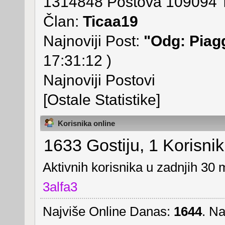
1314848 Postova 109094 T
Član:
Ticaa19
Najnoviji Post:
"
Odg: Piagg
17:31:12 )
Najnoviji Postovi
[Ostale Statistike]
Korisnika online
1633 Gostiju, 1 Korisnik
Aktivnih korisnika u zadnjih 30 
3alfa3
Najviše Online Danas:
1644
. Na