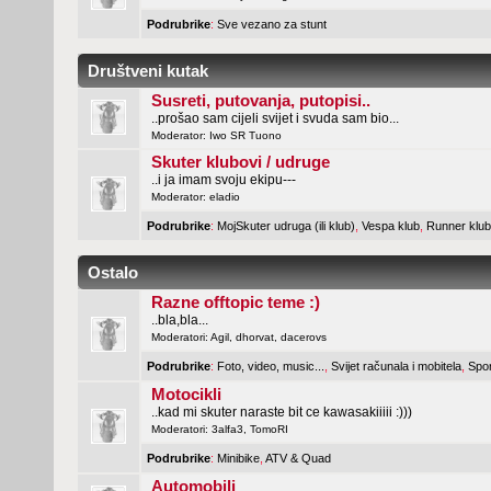
Podrubrike
:
Sve vezano za stunt
Društveni kutak
Susreti, putovanja, putopisi..
..prošao sam cijeli svijet i svuda sam bio...
Moderator:
Iwo SR Tuono
Skuter klubovi / udruge
..i ja imam svoju ekipu---
Moderator:
eladio
Podrubrike
:
MojSkuter udruga (ili klub)
,
Vespa klub
,
Runner klub
Ostalo
Razne offtopic teme :)
..bla,bla...
Moderatori:
Agil
,
dhorvat
,
dacerovs
Podrubrike
:
Foto, video, music...
,
Svijet računala i mobitela
,
Spor
Motocikli
..kad mi skuter naraste bit ce kawasakiiiii :)))
Moderatori:
3alfa3
,
TomoRI
Podrubrike
:
Minibike
,
ATV & Quad
Automobili