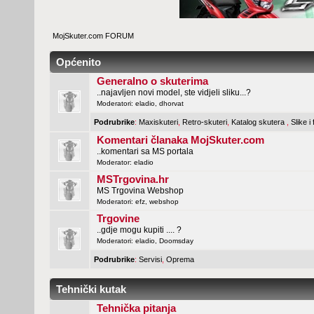
MojSkuter.com FORUM
Općenito
Generalno o skuterima
..najavljen novi model, ste vidjeli sliku...?
Moderatori:
eladio
,
dhorvat
Podrubrike
:
Maxiskuteri
,
Retro-skuteri
,
Katalog skutera
,
Slike i
Komentari članaka MojSkuter.com
..komentari sa MS portala
Moderator:
eladio
MSTrgovina.hr
MS Trgovina Webshop
Moderatori:
efz
,
webshop
Trgovine
..gdje mogu kupiti .... ?
Moderatori:
eladio
,
Doomsday
Podrubrike
:
Servisi
,
Oprema
Tehnički kutak
Tehnička pitanja