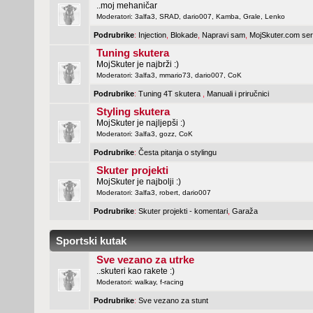
..moj mehaničar
Moderatori:
3alfa3
,
SRAD
,
dario007
,
Kamba
,
Grale
,
Lenko
Podrubrike
:
Injection
,
Blokade
,
Napravi sam
,
MojSkuter.com ser
Tuning skutera
MojSkuter je najbrži :)
Moderatori:
3alfa3
,
mmario73
,
dario007
,
CoK
Podrubrike
:
Tuning 4T skutera
,
Manuali i priručnici
Styling skutera
MojSkuter je najljepši :)
Moderatori:
3alfa3
,
gozz
,
CoK
Podrubrike
:
Česta pitanja o stylingu
Skuter projekti
MojSkuter je najbolji :)
Moderatori:
3alfa3
,
robert
,
dario007
Podrubrike
:
Skuter projekti - komentari
,
Garaža
Sportski kutak
Sve vezano za utrke
..skuteri kao rakete :)
Moderatori:
walkay
,
f-racing
Podrubrike
:
Sve vezano za stunt