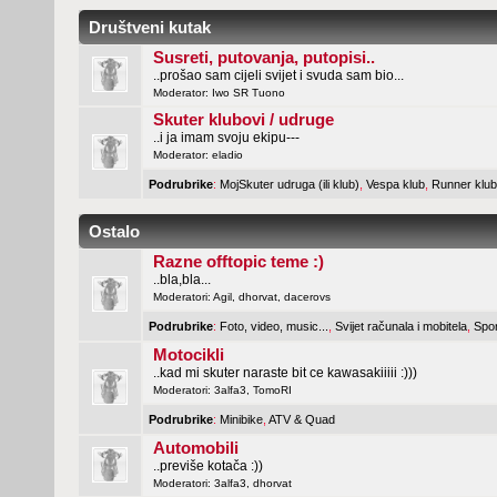
Društveni kutak
Susreti, putovanja, putopisi..
..prošao sam cijeli svijet i svuda sam bio...
Moderator:
Iwo SR Tuono
Skuter klubovi / udruge
..i ja imam svoju ekipu---
Moderator:
eladio
Podrubrike
:
MojSkuter udruga (ili klub)
,
Vespa klub
,
Runner klub
Ostalo
Razne offtopic teme :)
..bla,bla...
Moderatori:
Agil
,
dhorvat
,
dacerovs
Podrubrike
:
Foto, video, music...
,
Svijet računala i mobitela
,
Spor
Motocikli
..kad mi skuter naraste bit ce kawasakiiiii :)))
Moderatori:
3alfa3
,
TomoRI
Podrubrike
:
Minibike
,
ATV & Quad
Automobili
..previše kotača :))
Moderatori:
3alfa3
,
dhorvat