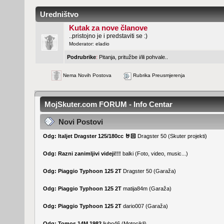
Uredništvo
Kutak za nove članove
..pristojno je i predstaviti se :)
Moderator:
eladio
Podrubrike
:
Pitanja, pritužbe i/ili pohvale..
Nema Novih Postova
Rubrika Preusmjerenja
MojSkuter.com FORUM - Info Centar
Novi Postovi
Odg: Italjet Dragster 125/180cc 🤘🏻
Dragster 50
(
Skuter projekti
)
Odg: Razni zanimljivi videji!!!
balki
(
Foto, video, music...
)
Odg: Piaggio Typhoon 125 2T
Dragster 50
(
Garaža
)
Odg: Piaggio Typhoon 125 2T
matija84m
(
Garaža
)
Odg: Piaggio Typhoon 125 2T
dario007
(
Garaža
)
Odg: Tomos 14M 1982
ljubo46
(
Motocikli
)