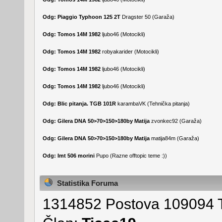
Odg: Piaggio Typhoon 125 2T
Dragster 50
(
Garaža
)
Odg: Tomos 14M 1982
ljubo46
(
Motocikli
)
Odg: Tomos 14M 1982
robyakarider
(
Motocikli
)
Odg: Tomos 14M 1982
ljubo46
(
Motocikli
)
Odg: Tomos 14M 1982
ljubo46
(
Motocikli
)
Odg: Blic pitanja. TGB 101R
karambaVK
(
Tehnička pitanja
)
Odg: Gilera DNA 50>70>150>180by Matija
zvonkec92
(
Garaža
)
Odg: Gilera DNA 50>70>150>180by Matija
matija84m
(
Garaža
)
Odg: Imt 506 morini
Pupo
(
Razne offtopic teme :)
)
Statistika Foruma
1314852 Postova 109094 T