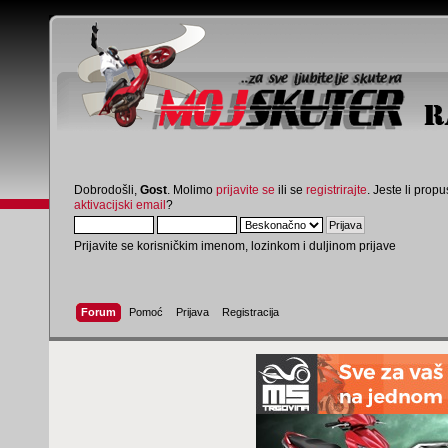
Dobrodošli,
Gost
. Molimo
prijavite se
ili se
registrirajte
. Jeste li propus
aktivacijski email
?
Prijavite se korisničkim imenom, lozinkom i duljinom prijave
Forum
Pomoć
Prijava
Registracija