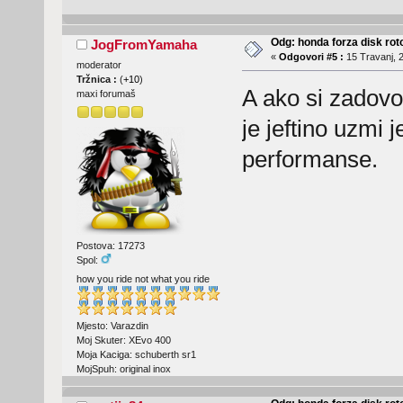
Odg: honda forza disk roto
JogFromYamaha
«
Odgovori #5 :
15 Travanj, 2
moderator
Tržnica :
(
+10
)
A ako si zadovol
maxi forumaš
je jeftino uzmi j
performanse.
Postova: 17273
Spol:
how you ride not what you ride
Mjesto: Varazdin
Moj Skuter: XEvo 400
Moja Kaciga: schuberth sr1
MojSpuh: original inox