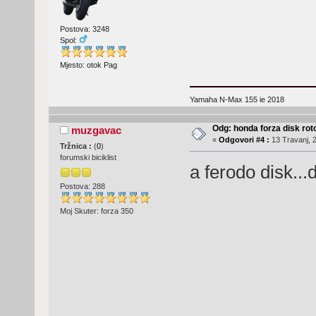
Postova: 3248
Spol:
Mjesto: otok Pag
Yamaha N-Max 155 ie 2018
Odg: honda forza disk roto
muzgavac
«
Odgovori #4 :
13 Travanj, 2
Tržnica :
(
0
)
forumski biciklist
a ferodo disk...d
Postova: 288
Moj Skuter: forza 350