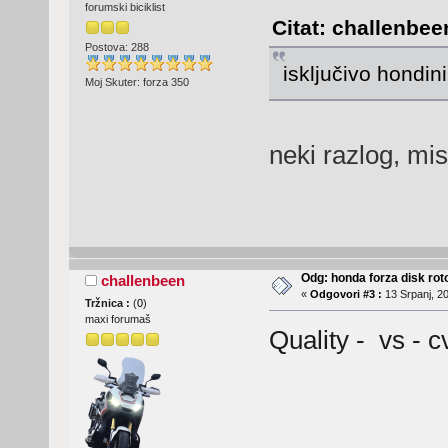
forumski biciklist
Citat: challenbee
Postova: 288
isključivo hondin
Moj Skuter: forza 350
neki razlog, mis
Odg: honda forza disk roto
challenbeen
«
Odgovori #3 :
13 Srpanj, 20
Tržnica :
(
0
)
maxi forumaš
Quality - vs - c