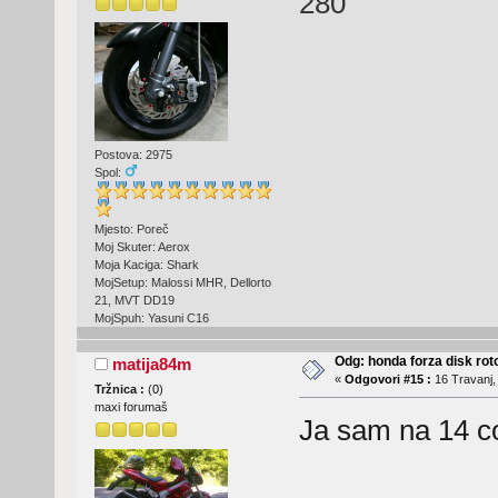
280
Postova: 2975
Spol:
Mjesto: Poreč
Moj Skuter: Aerox
Moja Kaciga: Shark
MojSetup: Malossi MHR, Dellorto
21, MVT DD19
MojSpuh: Yasuni C16
Odg: honda forza disk roto
matija84m
«
Odgovori #15 :
16 Travanj,
Tržnica :
(
0
)
maxi forumaš
Ja sam na 14 c