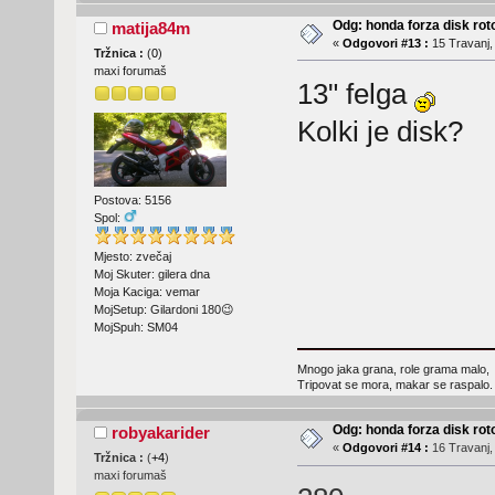
Odg: honda forza disk roto
matija84m
«
Odgovori #13 :
15 Travanj,
Tržnica :
(
0
)
maxi forumaš
13" felga
Kolki je disk?
Postova: 5156
Spol:
Mjesto: zvečaj
Moj Skuter: gilera dna
Moja Kaciga: vemar
MojSetup: Gilardoni 180😉
MojSpuh: SM04
Mnogo jaka grana, role grama malo,
Tripovat se mora, makar se raspalo.
Odg: honda forza disk roto
robyakarider
«
Odgovori #14 :
16 Travanj,
Tržnica :
(
+4
)
maxi forumaš