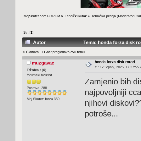
MojSkuter.com FORUM
»
Tehnički kutak
»
Tehnička pitanja
(Moderatori:
3al
Str: [
1
]
Autor
Tema: honda forza disk rot
0 Članova i 1 Gost pregledava ovu temu.
honda forza disk rotori
muzgavac
«
:
12 Srpanj, 2025, 17:27:55 
Tržnica :
(
0
)
forumski biciklist
Zamjenio bih di
Postova: 288
najpovoljniji c
Moj Skuter: forza 350
njihovi diskovi
potroše...