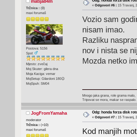
Odg: honda forza disk roto
matija84m
«
Odgovori #6 :
15 Travanj, 2
Tržnica :
(
0
)
maxi forumaš
Vozio sam godi
nisam imao.
Razliku naspram 
nov i nista se ni
Postova: 5156
Spol:
Mozda netko ima
Mjesto: zvečaj
Moj Skuter: gilera dna
Moja Kaciga: vemar
MojSetup: Gilardoni 180😉
MojSpuh: SM04
Mnogo jaka grana, role grama malo,
Tripovat se mora, makar se raspalo.
Odg: honda forza disk roto
JogFromYamaha
«
Odgovori #7 :
15 Travanj, 2
moderator
Tržnica :
(
+10
)
Kod manjih moto
maxi forumaš