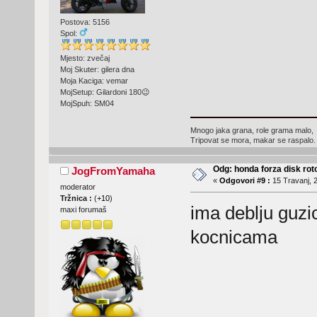
Postova: 5156
Spol:
Mjesto: zvečaj
Moj Skuter: gilera dna
Moja Kaciga: vemar
MojSetup: Gilardoni 180😉
MojSpuh: SM04
Mnogo jaka grana, role grama malo,
Tripovat se mora, makar se raspalo.
Odg: honda forza disk roto
JogFromYamaha
«
Odgovori #9 :
15 Travanj, 2
moderator
Tržnica :
(
+10
)
ima deblju guzi
maxi forumaš
kocnicama