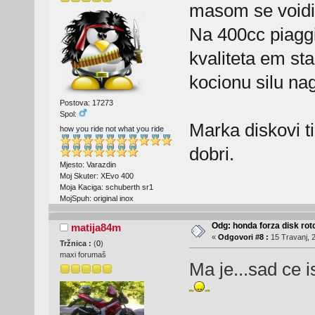
masom se voidi 
Na 400cc piaggi
kvaliteta em st
kocionu silu na
Postova: 17273
Spol:
Marka diskovi t
how you ride not what you ride
dobri.
Mjesto: Varazdin
Moj Skuter: XEvo 400
Moja Kaciga: schuberth sr1
MojSpuh: original inox
Odg: honda forza disk roto
matija84m
«
Odgovori #8 :
15 Travanj, 2
Tržnica :
(
0
)
maxi forumaš
Ma je...sad ce i