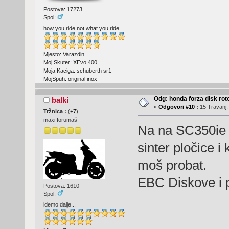
Postova: 17273
Spol:
how you ride not what you ride
Mjesto: Varazdin
Moj Skuter: XEvo 400
Moja Kaciga: schuberth sr1
MojSpuh: original inox
Odg: honda forza disk roto
balki
«
Odgovori #10 :
15 Travanj,
Tržnica :
(
+7
)
maxi forumaš
Na na SC350ie s
sinter pločice 
moš probat.
EBC Diskove i p
Postova: 1610
Spol:
idemo dalje...