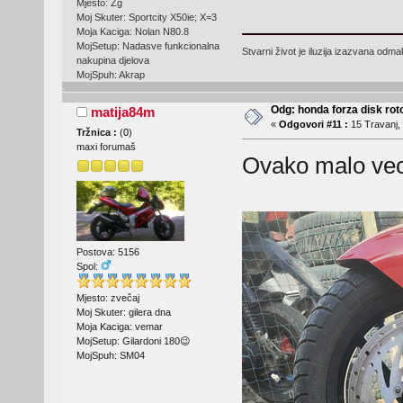
Mjesto: Zg
Moj Skuter: Sportcity X50ie; X=3
Moja Kaciga: Nolan N80.8
MojSetup: Nadasve funkcionalna
Stvarni život je iluzija izazvana odm
nakupina djelova
MojSpuh: Akrap
Odg: honda forza disk roto
matija84m
«
Odgovori #11 :
15 Travanj, 
Tržnica :
(
0
)
maxi forumaš
Ovako malo veci
Postova: 5156
Spol:
Mjesto: zvečaj
Moj Skuter: gilera dna
Moja Kaciga: vemar
MojSetup: Gilardoni 180😉
MojSpuh: SM04