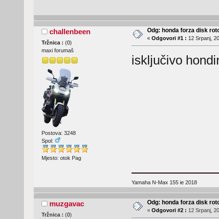
Odg: honda forza disk roto
challenbeen
«
Odgovori #1 :
12 Srpanj, 20
Tržnica :
(
0
)
maxi forumaš
isključivo hond
Postova: 3248
Spol:
Mjesto: otok Pag
Yamaha N-Max 155 ie 2018
Odg: honda forza disk roto
muzgavac
«
Odgovori #2 :
12 Srpanj, 20
Tržnica :
(
0
)