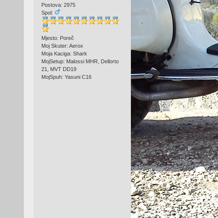
Postova: 2975
Spol:
Mjesto: Poreč
Moj Skuter: Aerox
Moja Kaciga: Shark
MojSetup: Malossi MHR, Dellorto
21, MVT DD19
MojSpuh: Yasuni C16