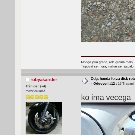
Mnogo jaka grana, role grama malo,
Tripovat se mora, makar se raspalo.
Odg: honda forza disk roto
robyakarider
«
Odgovori #12 :
15 Travanj,
Tržnica :
(
+4
)
maxi forumaš
ko ima vecega