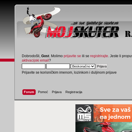
Dobrodošli,
Gost
. Molimo
prijavite se
ili se
registrirajte
. Jeste li propus
aktivacijski email
?
Prijavite se korisničkim imenom, lozinkom i duljinom prijave
Forum
Pomoć
Prijava
Registracija