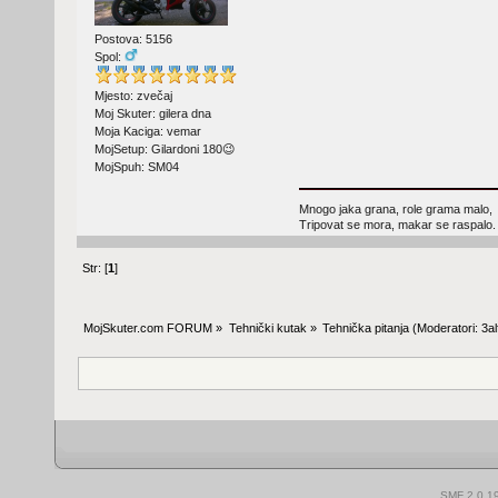
Postova: 5156
Spol:
Mjesto: zvečaj
Moj Skuter: gilera dna
Moja Kaciga: vemar
MojSetup: Gilardoni 180😉
MojSpuh: SM04
Mnogo jaka grana, role grama malo,
Tripovat se mora, makar se raspalo.
Str: [
1
]
MojSkuter.com FORUM
»
Tehnički kutak
»
Tehnička pitanja
(Moderatori:
3al
SMF 2.0.1