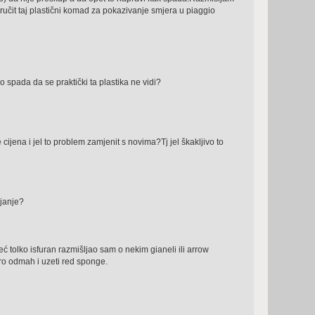
naručit taj plastični komad za pokazivanje smjera u piaggio
o spada da se praktički ta plastika ne vidi?
cijena i jel to problem zamjenit s novima?Tj jel škakljivo to
ljanje?
već tolko isfuran razmišljao sam o nekim gianeli ili arrow
bro odmah i uzeti red sponge.