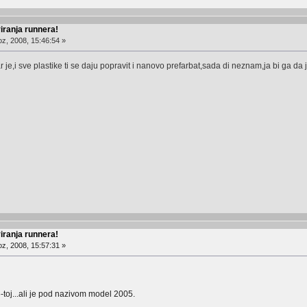
ranja runnera!
z, 2008, 15:46:54 »
je,i sve plastike ti se daju popravit i nanovo prefarbat,sada di neznam,ja bi ga da je
ranja runnera!
z, 2008, 15:57:31 »
-toj...ali je pod nazivom model 2005.