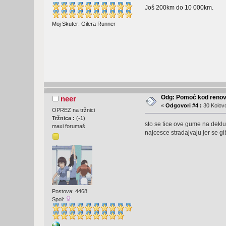
Još 200km do 10 000km.
Moj Skuter: Gilera Runner
Odg: Pomoć kod renovi
neer
«
Odgovori #4 :
30 Kolovo
OPREZ na tržnici
Tržnica :
(
-1
)
sto se tice ove gume na deklu m
maxi forumaš
najcesce stradajvaju jer se g
Postova: 4468
Spol: