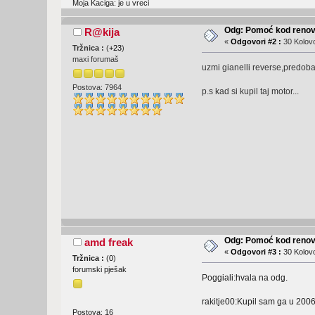
Moja Kaciga: je u vreci
Odg: Pomoć kod renovi
R@kija
«
Odgovori #2 :
30 Kolovo
Tržnica :
(
+23
)
maxi forumaš
uzmi gianelli reverse,predobar 
Postova: 7964
p.s kad si kupil taj motor...
Odg: Pomoć kod renovi
amd freak
«
Odgovori #3 :
30 Kolovo
Tržnica :
(
0
)
forumski pješak
Poggiali:hvala na odg.
rakitje00:Kupil sam ga u 2006
Postova: 16