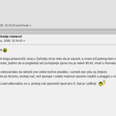
08, 15:23:24 amd freak
»
ranja runnera!
z, 2008, 15:34:42 »
mil
koga preporučit, onaj u Začretju mi je reko da je zauzet, a znam još jednog tam ne
znam, jedino da si pogledaš set za krpanje cjena mu je nekih 90 kn, imaš u Horvatu, 
e odrezat tako da skineš one velke bočne plastike, i uzmeš npr. pilu za željezo.
le po forumu, probaj nač, red sponge i ostalu malossi opremu nađeš u piaggiu u v
š uzet alternativu zx-u, probaj nač giannelli sport pro 6, čak je i jeftiniji.