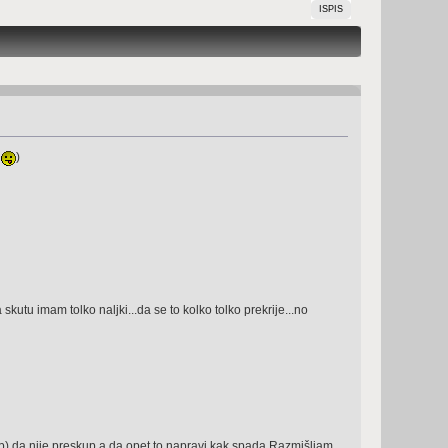
ISPIS
i
)
skutu imam tolko naljki...da se to kolko tolko prekrije...no
eb) da nije preskup a da opet to napravi kak spada.Razmišljam