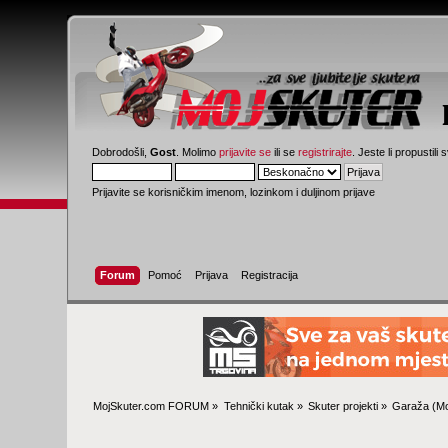
Dobrodošli,
Gost
. Molimo
prijavite se
ili se
registrirajte
. Jeste li propustili 
Prijavite se korisničkim imenom, lozinkom i duljinom prijave
Forum
Pomoć
Prijava
Registracija
MojSkuter.com FORUM
»
Tehnički kutak
»
Skuter projekti
»
Garaža
(Mo