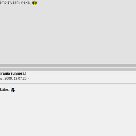
demo sfušarili nekaj
ranja runnera!
z, 2008, 19:07:20 »
skuter.