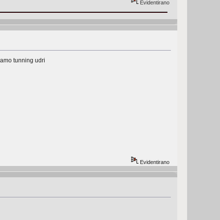
Evidentirano
 samo tunning udri
Evidentirano