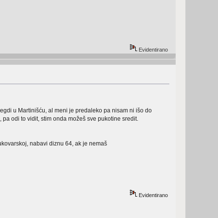
Evidentirano
gdi u Martinišću, al meni je predaleko pa nisam ni išo do
pa odi to vidit, stim onda možeš sve pukotine sredit.
ukovarskoj, nabavi diznu 64, ak je nemaš
Evidentirano