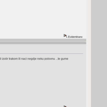
Evidentirano
li izolir trakom ili naci negdje neku polovnu ...te gume