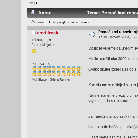
Str: [
1
]
Autor
Tema: Pomoć kod renovi
0 Članova i 1 Gost pregledava ovu temu.
Pomoć kod renoviranja
amd freak
«
:
30 Kolovoz, 2008, 15:2
Tržnica :
(
0
)
forumski pješak
Došlo je vrijeme da uredim sv
Mislim uložiti oko 3000 kn te
Postova: 16
Ovako skuter izgleda sa obje 
Moj Skuter: Gilera Runner
Kao što možete vidjeti skuter j
Naime skuter je preživio tri la
vrijeme je da se to sredi.
pa napuknuta ta plastika (lam
i napuknute bočne plastike(vi
E sad mene zanima jel se mogu