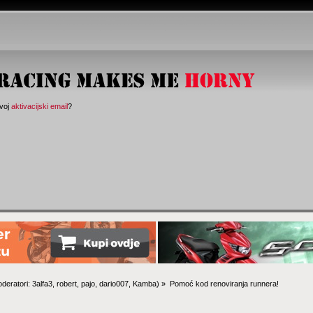
svoj
aktivacijski email
?
deratori:
3alfa3
,
robert
,
pajo
,
dario007
,
Kamba
) »
Pomoć kod renoviranja runnera!