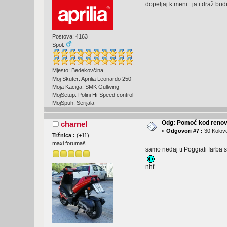
dopeljaj k meni...ja i draž bu
Postova: 4163
Spol:
Mjesto: Bedekovčina
Moj Skuter: Aprilia Leonardo 250
Moja Kaciga: SMK Gullwing
MojSetup: Polini Hi-Speed control
MojSpuh: Serijala
Odg: Pomoć kod renovi
charnel
«
Odgovori #7 :
30 Kolovo
Tržnica :
(
+11
)
maxi forumaš
samo nedaj ti Poggiali farba 
nhf