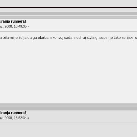
ranja runnera!
z, 2008, 18:49:35 »
bila mi je želja da ga ofarbam ko tvoj sada, nediraj styling, super je tako serijski,
ranja runnera!
z, 2008, 18:52:34 »