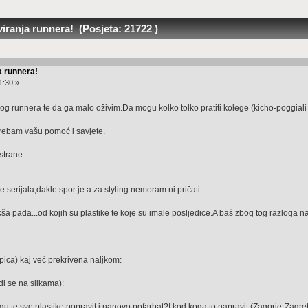
ranja runnera! (Posjeta: 21722 )
 runnera!
1:30 »
og runnera te da ga malo oživim.Da mogu kolko tolko pratiti kolege (kicho-poggial
 trebam vašu pomoć i savjete.
strane:
e serijala,dakle spor je a za styling nemoram ni pričati.
kša pada...od kojih su plastike te koje su imale posljedice.A baš zbog tog razloga na 
pica) kaj već prekrivena naljkom:
di se na slikama):
 te sve plastike popravit i nanovo pofarbat?I kod koga to napravit (Zagorje-Zagr