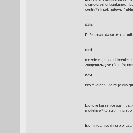
o crno-crvenoj kombiniaciji bo
centru??Ili pak nabaviti "rablj
dalje....
Pošto znam da se ovaj branik n
next...
možete vidjeti da ni kočnice n
zamjenit?Kaj se tiče ručki nab
next
Isto tako napukla mi je ova gu
Eto to je kaj se tiče stajling
modelima?Kojeg bi mi preporuč
Eto...nadam se da si bio jasa