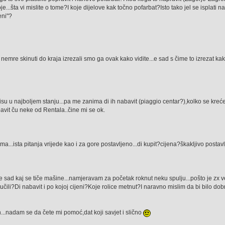
je...šta vi mislite o tome?I koje dijelove kak točno pofarbat?Isto tako jel se isplati 
eni"?
emre skinuti do kraja izrezali smo ga ovak kako vidite...e sad s čime to izrezat kak
isu u najboljem stanju...pa me zanima di ih nabavit (piaggio centar?),kolko se kreće 
avit ču neke od Rentala..čine mi se ok.
ma...ista pitanja vrijede kao i za gore postavljeno...di kupit?cijena?škakljivo postav
a...e sad kaj se tiče mašine...namjeravam za početak roknut neku spulju...pošto je zx 
ili?Di nabavit i po kojoj cijeni?Koje rolice metnut?I naravno mislim da bi bilo do
n...nadam se da čete mi pomoć,dat koji savjet i slično