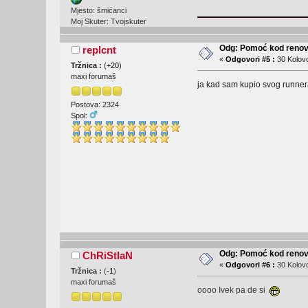
Mjesto: šmićanci
Moj Skuter: Tvojskuter
Odg: Pomoć kod renovi
replcnt
«
Odgovori #5 :
30 Kolovo
Tržnica :
(
+20
)
maxi forumaš
ja kad sam kupio svog runnera 
Postova: 2324
Spol:
Odg: Pomoć kod renovi
ChRiStIaN
«
Odgovori #6 :
30 Kolovo
Tržnica :
(
-1
)
maxi forumaš
oooo Ivek pa de si