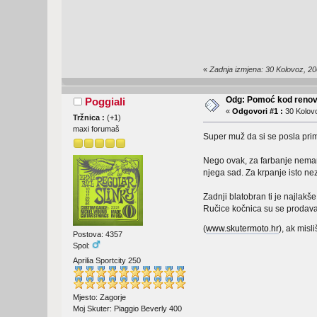
«
Zadnja izmjena: 30 Kolovoz, 20
Odg: Pomoć kod renovi
Poggiali
«
Odgovori #1 :
30 Kolovo
Tržnica :
(
+1
)
maxi forumaš
Super muž da si se posla pri
Nego ovak, za farbanje nemam 
njega sad. Za krpanje isto ne
Zadnji blatobran ti je najlakš
Ručice kočnica su se prodava
(
www.skutermoto.hr
), ak misli
Postova: 4357
Spol:
Aprilia Sportcity 250
Mjesto: Zagorje
Moj Skuter: Piaggio Beverly 400