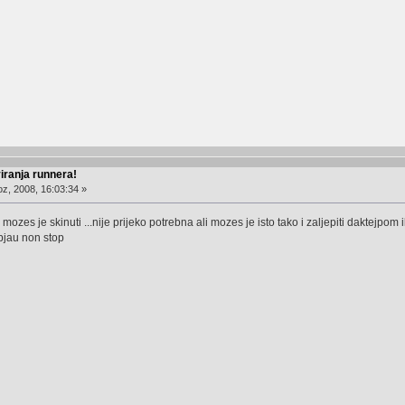
ranja runnera!
z, 2008, 16:03:34 »
ozes je skinuti ...nije prijeko potrebna ali mozes je isto tako i zaljepiti daktejpom i
ibjau non stop