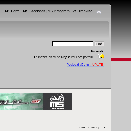
MS Portal
|
MS Facebook
|
MS Instagram
|
MS Trgovina
Novosti:
I ti možeš pisati na MojSkuter.com portalu !!
Pogledaj više tu :
UPUTE
« natrag
naprijed »