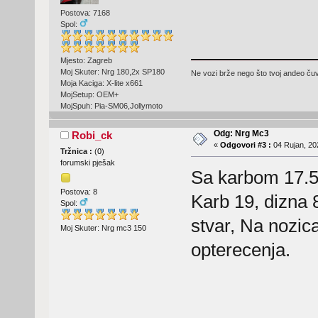
Postova: 7168
Spol:
Mjesto: Zagreb
Moj Skuter: Nrg 180,2x SP180
Ne vozi brže nego što tvoj andeo čuva
Moja Kaciga: X-lite x661
MojSetup: OEM+
MojSpuh: Pia-SM06,Jollymoto
Odg: Nrg Mc3
Robi_ck
«
Odgovori #3 :
04 Rujan, 20
Tržnica :
(
0
)
forumski pješak
Sa karbom 17.5 i
Postova: 8
Karb 19, dizna 
Spol:
stvar, Na nozic
Moj Skuter: Nrg mc3 150
opterecenja.