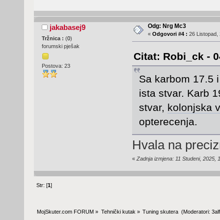
Odg: Nrg Mc3
jakabasej9
«
Odgovori #4 :
26 Listopad, 
Tržnica :
(
0
)
forumski pješak
Citat: Robi_ck - 
Postova: 23
Sa karbom 17.5 i
ista stvar. Karb 
stvar,
kolonjska 
opterecenja.
Hvala na precizn
«
Zadnja izmjena: 11 Studeni, 2025, 
Str: [
1
]
MojSkuter.com FORUM
»
Tehnički kutak
»
Tuning skutera 
(Moderatori:
3al