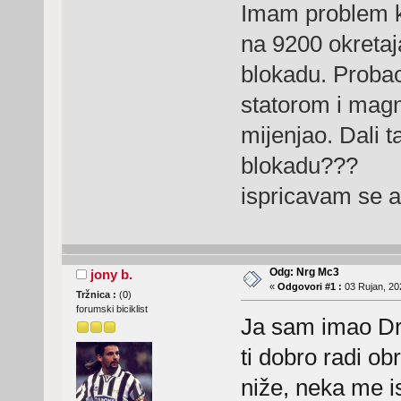
Imam problem ko
na 9200 okretaj
blokadu. Proba
statorom i mag
mijenjao. Dali 
blokadu???
ispricavam se a
Odg: Nrg Mc3
jony b.
«
Odgovori #1 :
03 Rujan, 20
Tržnica :
(
0
)
forumski biciklist
Ja sam imao Dr
ti dobro radi ob
niže, neka me i