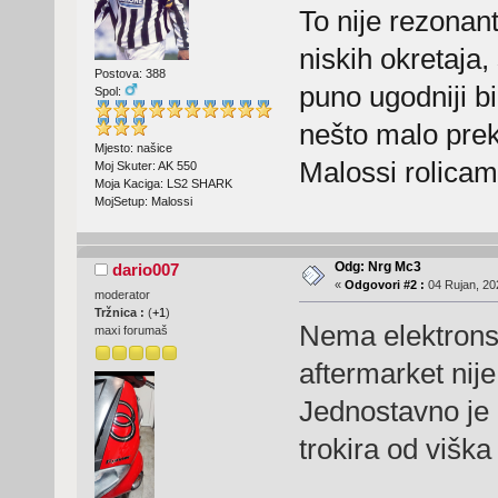
To nije rezonan
niskih okretaja,
Postova: 388
puno ugodniji b
Spol:
nešto malo prek
Mjesto: našice
Malossi rolicama
Moj Skuter: AK 550
Moja Kaciga: LS2 SHARK
MojSetup: Malossi
Odg: Nrg Mc3
dario007
«
Odgovori #2 :
04 Rujan, 20
moderator
Tržnica :
(
+1
)
Nema elektrons
maxi forumaš
aftermarket nije
Jednostavno je 
trokira od viška