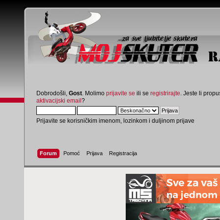
Dobrodošli,
Gost
. Molimo
prijavite se
ili se
registrirajte
. Jeste li propus
aktivacijski email
?
Prijavite se korisničkim imenom, lozinkom i duljinom prijave
Forum
Pomoć
Prijava
Registracija