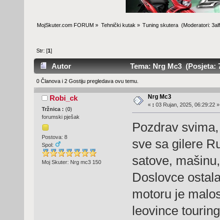
MojSkuter.com FORUM
»
Tehnički kutak
»
Tuning skutera 
(Moderatori:
3al
Str: [
1
]
Autor
Tema: Nrg Mc3 (Posjeta: 7
0 Članova i 2 Gostiju pregledava ovu temu.
Nrg Mc3
Robi_ck
«
:
03 Rujan, 2025, 06:29:22 »
Tržnica :
(
0
)
forumski pješak
Pozdrav svima,
Postova: 8
sve sa gilere Ru
Spol:
satove, mašinu, 
Moj Skuter: Nrg mc3 150
Doslovce ostala
motoru je maloss
leovince touring