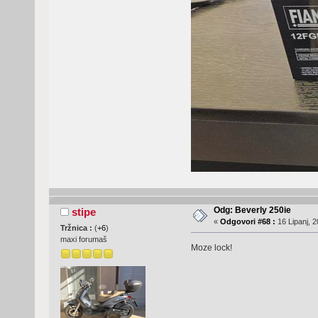
Odg: Beverly 250ie
stipe
«
Odgovori #68 :
16 Lipanj, 2
Tržnica :
(
+6
)
maxi forumaš
Moze lock!