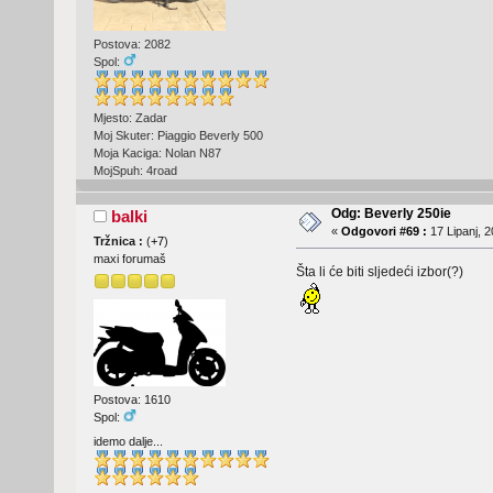
Postova: 2082
Spol:
Mjesto: Zadar
Moj Skuter: Piaggio Beverly 500
Moja Kaciga: Nolan N87
MojSpuh: 4road
Odg: Beverly 250ie
balki
«
Odgovori #69 :
17 Lipanj, 2
Tržnica :
(
+7
)
maxi forumaš
Šta li će biti sljedeći izbor(?)
Postova: 1610
Spol:
idemo dalje...