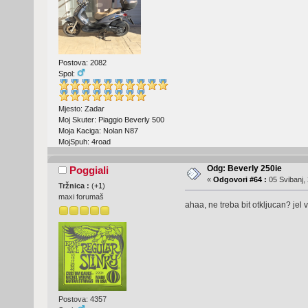
Postova: 2082
Spol:
Mjesto: Zadar
Moj Skuter: Piaggio Beverly 500
Moja Kaciga: Nolan N87
MojSpuh: 4road
Odg: Beverly 250ie
Poggiali
«
Odgovori #64 :
05 Svibanj, 
Tržnica :
(
+1
)
maxi forumaš
ahaa, ne treba bit otkljucan? jel 
Postova: 4357