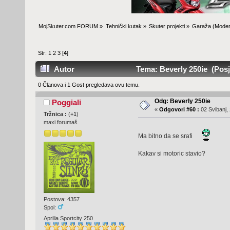
MojSkuter.com FORUM
»
Tehnički kutak
»
Skuter projekti
»
Garaža
(Moder
Str:
1
2
3
[
4
]
Autor
Tema: Beverly 250ie (Posje
0 Članova i 1 Gost pregledava ovu temu.
Odg: Beverly 250ie
Poggiali
«
Odgovori #60 :
02 Svibanj, 
Tržnica :
(
+1
)
maxi forumaš
Ma bitno da se srafi
Kakav si motoric stavio?
Postova: 4357
Spol:
Aprilia Sportcity 250