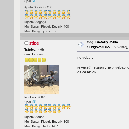
Spol:
Aprilia Sportcity 250
Mjesto: Zagorje
Moj Skuter: Piaggio Beverly 400
Moja Kaciga: je u vreci
Odg: Beverly 250ie
stipe
«
Odgovori #65 :
05 Svibanj, 
Tržnica :
(
+6
)
maxi forumaš
ne treba...
je vuce? ne znam, ne bi trebao, ob
da ce biti ok
Postova: 2082
Spol:
Mjesto: Zadar
Moj Skuter: Piaggio Beverly 500
Moja Kaciga: Nolan N87