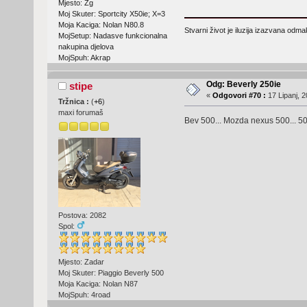
Mjesto: Zg
Moj Skuter: Sportcity X50ie; X=3
Moja Kaciga: Nolan N80.8
Stvarni život je iluzija izazvana odm
MojSetup: Nadasve funkcionalna
nakupina djelova
MojSpuh: Akrap
Odg: Beverly 250ie
stipe
«
Odgovori #70 :
17 Lipanj, 2
Tržnica :
(
+6
)
maxi forumaš
Bev 500... Mozda nexus 500... 500t
Postova: 2082
Spol:
Mjesto: Zadar
Moj Skuter: Piaggio Beverly 500
Moja Kaciga: Nolan N87
MojSpuh: 4road