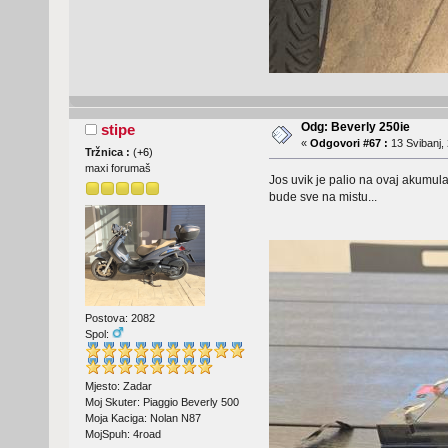
Odg: Beverly 250ie
stipe
«
Odgovori #67 :
13 Svibanj, 
Tržnica :
(
+6
)
maxi forumaš
Jos uvik je palio na ovaj akumula
bude sve na mistu...
Postova: 2082
Spol:
Mjesto: Zadar
Moj Skuter: Piaggio Beverly 500
Moja Kaciga: Nolan N87
MojSpuh: 4road