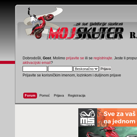
Dobrodošli,
Gost
. Molimo
prijavite se
ili se
registrirajte
. Jeste li propus
aktivacijski email
?
Prijavite se korisničkim imenom, lozinkom i duljinom prijave
Forum
Pomoć
Prijava
Registracija