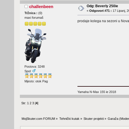
Odg: Beverly 250ie
challenbeen
«
Odgovori #71 :
17 Lipanj, 2
Tržnica :
(
0
)
maxi forumaš
prodaje kolega na sezoni u Noval
Postova: 3248
Spol:
Mjesto: otok Pag
Yamaha N-Max 155 ie 2018
Str:
1
2
3
[
4
]
MojSkuter.com FORUM
»
Tehnički kutak
»
Skuter projekti
»
Garaža
(Moder