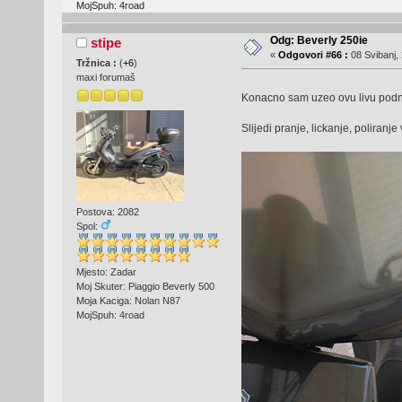
MojSpuh: 4road
Odg: Beverly 250ie
stipe
«
Odgovori #66 :
08 Svibanj, 
Tržnica :
(
+6
)
maxi forumaš
Konacno sam uzeo ovu livu podni
Slijedi pranje, lickanje, poliranje v
Postova: 2082
Spol:
Mjesto: Zadar
Moj Skuter: Piaggio Beverly 500
Moja Kaciga: Nolan N87
MojSpuh: 4road