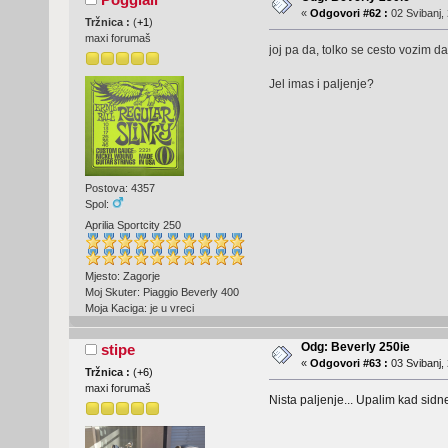
«
Odgovori #62 :
02 Svibanj, 
Tržnica :
(
+1
)
maxi forumaš
joj pa da, tolko se cesto vozim
Jel imas i paljenje?
Postova: 4357
Spol:
Aprilia Sportcity 250
Mjesto: Zagorje
Moj Skuter: Piaggio Beverly 400
Moja Kaciga: je u vreci
Odg: Beverly 250ie
stipe
«
Odgovori #63 :
03 Svibanj, 
Tržnica :
(
+6
)
maxi forumaš
Nista paljenje... Upalim kad sidn