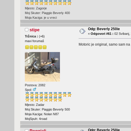
Mjesto: Zagorje
Moj Skuter: Piaggio Beverly 400
Moja Kaciga: je u vreci
Odg: Beverly 250ie
stipe
«
Odgovori #61 :
02 Svibanj, 
Tržnica :
(
+6
)
maxi forumaš
Motoric je original, samo sam na 
Postova: 2082
Spol:
Mjesto: Zadar
Moj Skuter: Piaggio Beverly 500
Moja Kaciga: Nolan N87
MojSpuh: 4road
Odg: Beverly 250ie
Poggiali