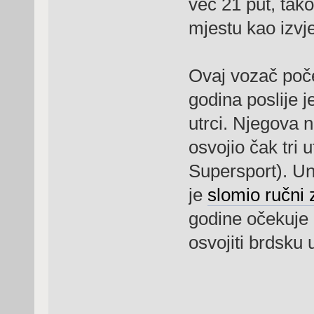
već 21 put, tako
mjestu kao izvj
Ovaj vozač poče
godina poslije j
utrci. Njegova n
osvojio čak tri 
Supersport). Un
je
slomio ručni 
godine očekuje 
osvojiti brdsku 