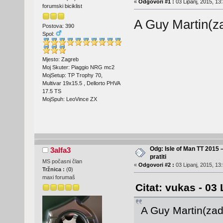
«
Odgovori #1 :
03 Lipanj, 2015, 13:
forumski biciklist
A Guy Martin(z
Postova: 390
Spol:
Mjesto: Zagreb
Moj Skuter: Piaggio NRG mc2
MojSetup: TP Trophy 70,
Multivar 19x15.5 , Dellorto PHVA
17.5 TS
MojSpuh: LeoVince ZX
Odg: Isle of Man TT 2015 
3alfa3
pratiti
MS počasni član
«
Odgovori #2 :
03 Lipanj, 2015, 13
Tržnica :
(
0
)
maxi forumaš
Citat: vukas - 03 
A Guy Martin(zad