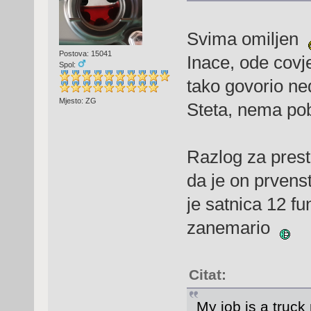
Svima omiljen
Postova: 15041
Inace, ode covj
Spol:
tako govorio ned
Mjesto: ZG
Steta, nema pob
Razlog za prest
da je on prven
je satnica 12 fun
zanemario
Citat:
My job is a truck