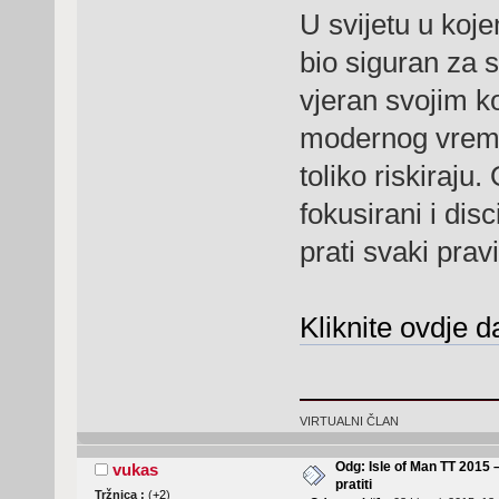
U svijetu u koj
bio siguran za s
vjeran svojim k
modernog vremen
toliko riskiraju
fokusirani i disc
prati svaki pravi
Kliknite ovdje d
VIRTUALNI ČLAN
Odg: Isle of Man TT 2015 
vukas
pratiti
Tržnica :
(
+2
)