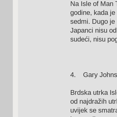
Na Isle of Man T
godine, kada je 
sedmi. Dugo je
Japanci nisu odl
sudeći, nisu pogr
4. Gary John
Brdska utrka Is
od najdražih ut
uvijek se smatr