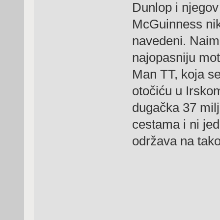
Dunlop i njegov
McGuinness nika
navedeni. Naime
najopasniju moto
Man TT, koja s
otočiću u Irsko
dugačka 37 mil
cestama i ni je
održava na tako