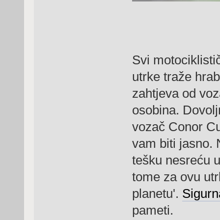
Svi motociklisti
utrke traže hrab
zahtjeva od voz
osobina. Dovolj
vozač Conor Cum
vam biti jasno.
tešku nesreću u
tome za ovu utrk
planetu'.
Sigurn
pameti.