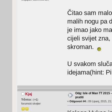
Čitao sam malo 
malih nogu pa d
je imao jako mal
cijeli svijet zna
skroman.
U svakom slučaj
idejama(hint: 
Odg: Isle of Man TT 2015 
Kjaj
pratiti
Tržnica :
(
+1
)
«
Odgovori #4 :
09 Lipanj, 2015, 21
forumski skejter