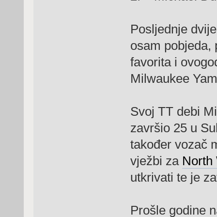
Posljednje dvij
osam pobjeda, p
favorita i ovog
Milwaukee Yam
Svoj TT debi Mi
završio 25 u Sub
također vozač m
vježbi za
North
utkrivati te je z
Prošle godine n