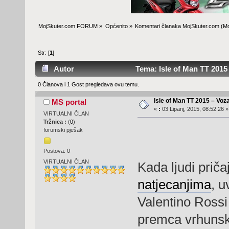
MojSkuter.com FORUM
»
Općenito
»
Komentari članaka MojSkuter.com
(Mo
Str: [
1
]
Autor
Tema: Isle of Man TT 2015 –
0 Članova i 1 Gost pregledava ovu temu.
Isle of Man TT 2015 – Voza
MS portal
«
:
03 Lipanj, 2015, 08:52:26 »
VIRTUALNI ČLAN
Tržnica :
(
0
)
forumski pješak
Postova: 0
VIRTUALNI ČLAN
Kada ljudi priča
natjecanjima
, u
Valentino Rossi
premca vrhunski 