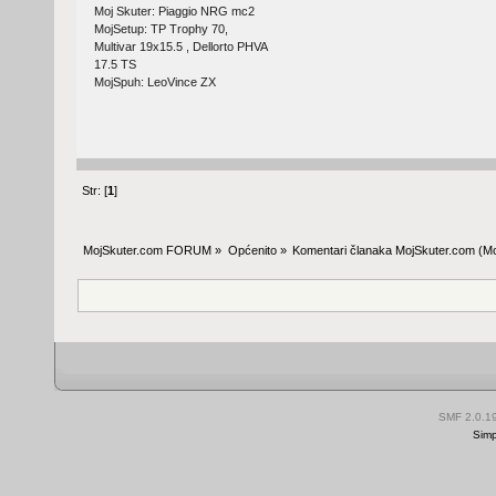
Moj Skuter: Piaggio NRG mc2
MojSetup: TP Trophy 70,
Multivar 19x15.5 , Dellorto PHVA
17.5 TS
MojSpuh: LeoVince ZX
Str: [
1
]
MojSkuter.com FORUM
»
Općenito
»
Komentari članaka MojSkuter.com
(Mo
SMF 2.0.1
Simp