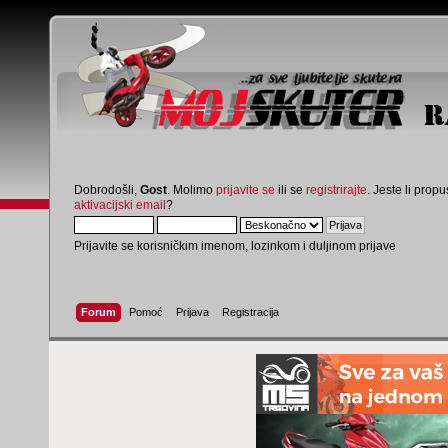
Dobrodošli,
Gost
. Molimo
prijavite se
ili se
registrirajte
. Jeste li propus
aktivacijski email
?
Prijavite se korisničkim imenom, lozinkom i duljinom prijave
Forum
Pomoć
Prijava
Registracija