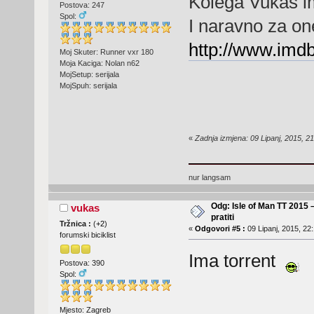
Kolega Vukas ima
Postova: 247
Spol:
I naravno za one
http://www.imdb
Moj Skuter: Runner vxr 180
Moja Kaciga: Nolan n62
MojSetup: serijala
MojSpuh: serijala
«
Zadnja izmjena: 09 Lipanj, 2015, 21
nur langsam
Odg: Isle of Man TT 2015 
vukas
pratiti
Tržnica :
(
+2
)
«
Odgovori #5 :
09 Lipanj, 2015, 22
forumski biciklist
Ima torrent
Postova: 390
Spol:
Mjesto: Zagreb