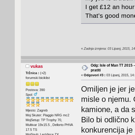
I get £12 an hou
That’s good mone
«
Zadnja izmjena: 03 Lipanj, 2015, 14
Odg: Isle of Man TT 2015 
vukas
pratiti
Tržnica :
(
+2
)
«
Odgovori #3 :
03 Lipanj, 2015, 14
forumski biciklist
Omiljen je jer je
Postova: 390
Spol:
misle o njemu.
kamione, a da s
Mjesto: Zagreb
Moj Skuter: Piaggio NRG mc2
Bilo bi odlično 
MojSetup: TP Trophy 70,
Multivar 19x15.5 , Dellorto PHVA
konkurencija j
17.5 TS
MojSpuh: LeoVince ZX