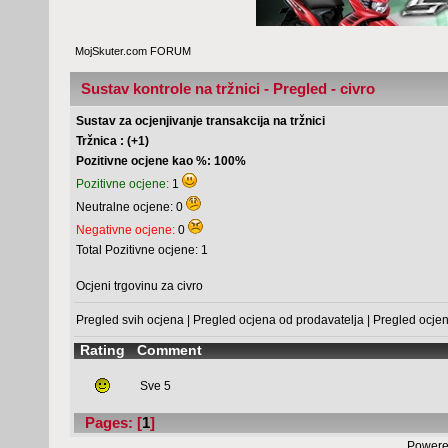
MojSkuter.com FORUM
Sustav kontrole na tržnici - Pregled - civro
Sustav za ocjenjivanje transakcija na tržnici
Tržnica : (+1)
Pozitivne ocjene kao %: 100%
Pozitivne ocjene:
1
Neutralne ocjene: 0
Negativne ocjene:
0
Total Pozitivne ocjene: 1
Ocjeni trgovinu za civro
Pregled svih ocjena
|
Pregled ocjena od prodavatelja
|
Pregled ocje
Rating
Comment
Sve 5
Pages: [
1
]
Powere