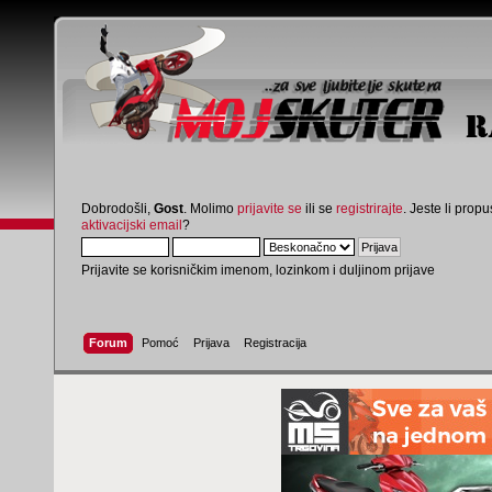
Dobrodošli,
Gost
. Molimo
prijavite se
ili se
registrirajte
. Jeste li propus
aktivacijski email
?
Prijavite se korisničkim imenom, lozinkom i duljinom prijave
Forum
Pomoć
Prijava
Registracija