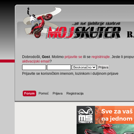
Dobrodošli,
Gost
. Molimo
prijavite se
ili se
registrirajte
. Jeste li propus
aktivacijski email
?
Prijavite se korisničkim imenom, lozinkom i duljinom prijave
Forum
Pomoć
Prijava
Registracija