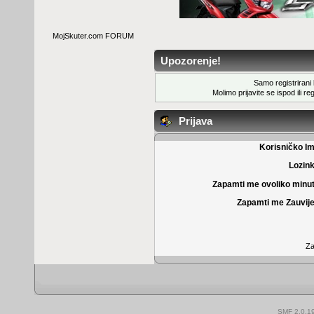
MojSkuter.com FORUM
Upozorenje!
Samo registrirani k
Molimo prijavite se ispod ili
reg
Prijava
Korisničko I
Lozin
Zapamti me ovoliko minu
Zapamti me Zauvije
Za
SMF 2.0.1